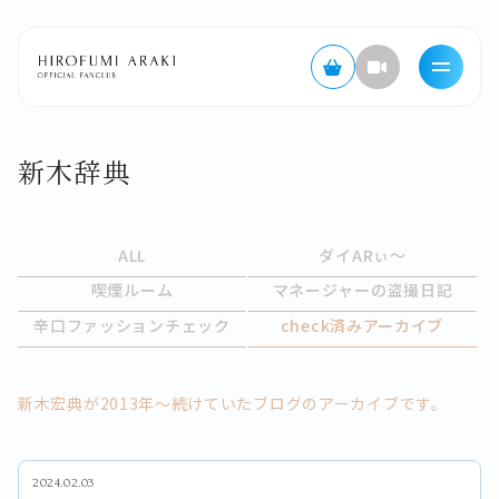
新木辞典
ALL
ダイARぃ〜
喫煙ルーム
マネージャーの盗撮日記
辛口ファッションチェック
check済みアーカイブ
新木宏典が2013年～続けていたブログのアーカイブです。
2024.02.03