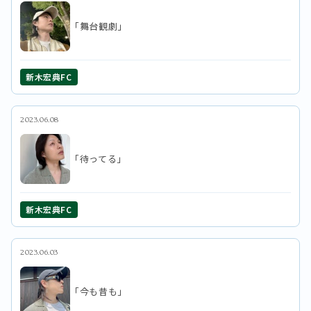
「舞台観劇」
新木宏典FC
2023.06.08
「待ってる」
新木宏典FC
2023.06.03
「今も昔も」