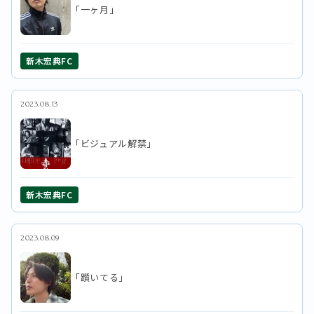
「一ヶ月」
新木宏典FC
2023.08.13
「ビジュアル解禁」
新木宏典FC
2023.08.09
「躓いてる」