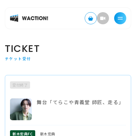
TICKET
チケット受付
受付終了
舞台「てらこや青義堂 師匠、走る」
新木宏典FC
新木宏典