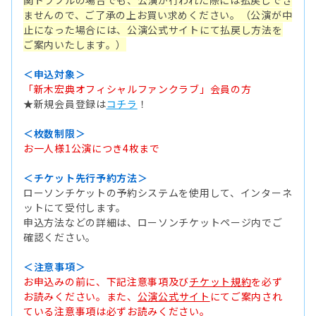
関トラブルの場合でも、公演が行われた際には払戻しでき
ませんので、ご了承の上お買い求めください。（公演が中
止になった場合には、公演公式サイトにて払戻し方法を
ご案内いたします。）
＜申込対象＞
「新木宏典オフィシャルファンクラブ」会員の方
★新規会員登録は
コチラ
！
＜枚数制限＞
お一人様1公演につき4枚まで
＜チケット先行予約方法＞
ローソンチケットの予約システムを使用して、インターネ
ットにて受付します。
申込方法などの詳細は、ローソンチケットページ内でご
確認ください。
＜注意事項＞
お申込みの前に、下記注意事項及び
チケット規約
を必ず
お読みください。また、
公演公式サイト
にてご案内され
ている注意事項は必ずお読みください。