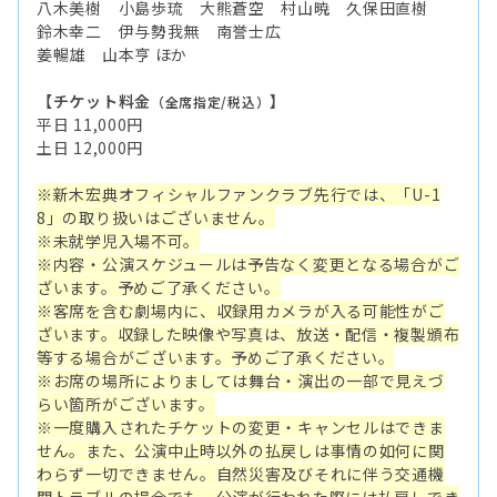
八木美樹 小島歩琉 大熊蒼空 村山暁 久保田直樹
鈴木幸二 伊与勢我無 南誉士広
姜暢雄 山本亨 ほか
【チケット料金
】
（全席指定/税込）
平日 11,000円
土日 12,000円
※新木宏典オフィシャルファンクラブ先行では、「U-1
8」の取り扱いはございません。
※未就学児入場不可。
※内容・公演スケジュールは予告なく変更となる場合がご
ざいます。予めご了承ください。
※客席を含む劇場内に、収録用カメラが入る可能性がご
ざいます。収録した映像や写真は、放送・配信・複製頒布
等する場合がございます。予めご了承ください。
※お席の場所によりましては舞台・演出の一部で見えづ
らい箇所がございます。
※一度購入されたチケットの変更・キャンセルはできま
せん。また、公演中止時以外の払戻しは事情の如何に関
わらず一切できません。自然災害及びそれに伴う交通機