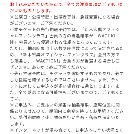
お申込みいただいた時点で、全ての注意事項にご了承いた
だいたものとします。
※公演日・公演時間・出演者等は、急遽変更になる場合
がございます。ご了承ください。
※本チケットの先行抽選予約では、「新木宏典オフィシ
ャルファンクラブ」会員の方の当選確率が「WACTIO
N!」会員よりも優遇される仕組みとなっております。
ただし、抽選結果は申込数や座席数によって決定されるた
め、「新木宏典オフィシャルファンクラブ」会員の方で
も落選し、「WACTION!」会員の方が当選する場合もご
ざいます。あらかじめご了承ください。
※先行抽選予約は、チケットを確保するものであり、必ず
しも良席を確保するものではございません。また、チケ
ットに対してお申込みが多い場合は抽選となります。ま
た、全て落選になる可能性もございますので、ご了承くだ
さい。
※お申込み、お支払いの順番は抽選結果、座席位置に関
係ありませんので、期間内に余裕を持ってお手続きくださ
い。受付期間終了後、抽選を行い当選・落選を決定いた
します。
※インターネットが混み合って、お申込みし辛い状況とな