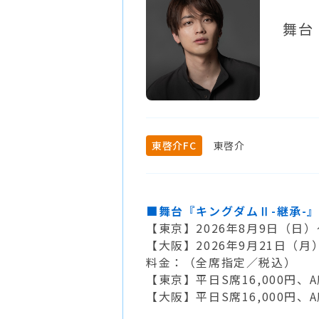
舞台
東啓介FC
東啓介
■舞台『キングダムⅡ
-
継承-
【東京】2026年8月9日（日）～9
【大阪】2026年9月21日（
料金：（全席指定／税込）
【東京】平日S席16,000円、A席
【大阪】平日S席16,000円、A席