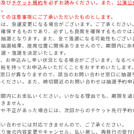
項及び
チケット規約
を必ずお読みください。また、
公演公
い。
全ての注意事項にご了承いただいたものとします。
等は、急遽変更になる場合がございます。ご了承ください
を確保するものであり、必ずしも良席を確保するものでは
は抽選となります。また、全て落選になる可能性もござい
は抽選結果、座席位置に関係ありませんので、期間内に余
当選・落選を決定いたします。
て、お申込みし辛い状況となる場合がございます。なるべ
余裕を持ってお申込みいただくことをおすすめいたします
せ窓口が異なりますので、該当のお問い合わせ窓口に抽選
絡ください。また、締切間近のお問い合わせは抽選予約申
。
期間内にお支払いください。いかなる理由でも、期限を過
できません。
合や不正があった場合には、次回からのチケット先行予約
。
問い合わせには対応できませんので、ご了承ください。
取り後の内容変更やキャンセル、払い戻し、再発行の受付