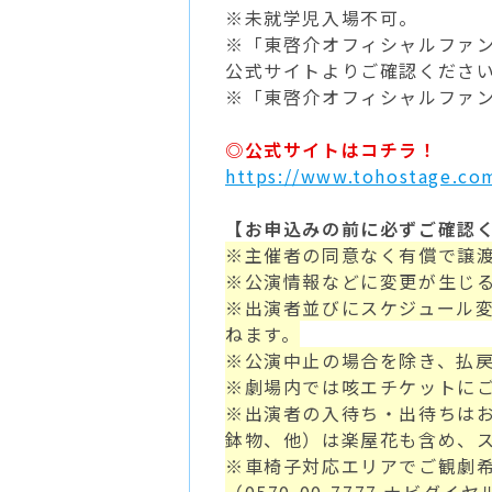
※未就学児入場不可。
※「東啓介オフィシャルファ
公式サイトよりご確認くださ
※「東啓介オフィシャルファ
◎公式サイトはコチラ！
https://www.tohostage.co
【お申込みの前に必ずご確認
※主催者の同意なく有償で譲
※公演情報などに変更が生じ
※出演者並びにスケジュール
ねます。
※公演中止の場合を除き、払
※劇場内では咳エチケットに
※出演者の入待ち・出待ちは
鉢物、他）は楽屋花も含め、
※車椅子対応エリアでご観劇