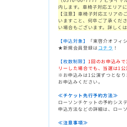
（0570-00-7777 ナ
内します。車椅子対応エリア
【注意】車椅子対応エリアの
いますこと、何卒ご了承くだ
い場合もございます。詳しく
【申込対象】
「東啓介オフィ
★新規会員登録は
コチラ
！
【枚数制限】
1回のお申込みで
リーした場合でも、当選は1公
※お申込みは1公演ずつとなり
お申込みください。
≪チケット先行予約方法≫
ローソンチケットの予約シス
申込方法などの詳細は、ロー
≪注意事項≫