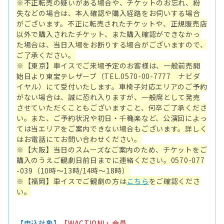
※不正転売の疑いがある場合や、チケットのお忘れ、紛
失などの場合は、本人確認や購入経路をお伺いする場合
がございます。不正に転売されたチケットや、正規販売店
以外で購入されたチケット、また購入確認ができなかっ
た場合は、当日入場をお断りする場合がございますので、
ご了承ください。
※【東京】車イスでご来場予定のお客様は、一般前売開
始日より東宝テレザーブ（TEL.0570-00-7777 ナビダ
イヤル）にて受付いたします。車椅子対応エリアのご予約
がない場合は、誠に恐れ入りますが、一般席として発売
させていただくこともございますこと、何卒ご了承くださ
い。また、ご予約状況や初日・千穐楽など、公演回によっ
ては当エリアをご案内できない場合もございます。詳しく
はお電話にてお問い合わせください。
※【大阪】当日のスムーズなご案内のため、チケットをご
購入のうえご観劇日前日までに連絡ください。0570-077
-039（10時～13時/14時～18時）
※【福岡】車イスでご観劇の方は
こちら
をご確認くださ
い。
【申込対象】
「WACTION!」会員