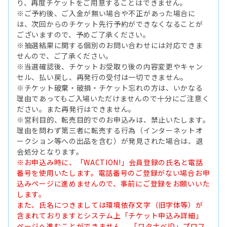
り、再度チケットをご用意することはできません。
※ご予約後、ご入金が無い場合や不正があった場合に
は、次回からのチケット先行予約ができなくなることが
ございますので、予めご了承ください。
※抽選結果に関する個別のお問い合わせには対応できま
せんので、ご了承ください。
※当選確認後、チケットお受取り後の内容変更やキャン
セル、払い戻し、再発行の受付は一切できません。
※チケット破棄・破損・チケット忘れの方は、いかなる
理由であってもご入場いただけませんので十分にご注意く
ださい。また再発行はできません。
※営利目的、転売目的でのお申込みは、禁止いたします。
理由を問わず第三者に転売する行為（インターネットオ
ークション等への出品を含む）が発見された場合は、退
会処分となります。
※お申込み時に、「WACTION!」会員登録の氏名と電話
番号を使用いたします。電話番号のご登録がない場合お申
込みページに進めませんので、事前にご登録をお願いいた
します。
また、氏名につきましては環境依存文字（旧字体等）が
含まれておりますとシステム上「チケット申込み詳細」
ページへ進むことができません。 「ワタナベID」プロフ