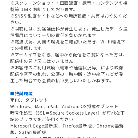
※スクリーンショット・画面録画・録音・コンテンツの複
製等は固くお断りしております。
※SNSや動画サイトなどへの無断転載・共有はおやめくだ
さい。
※視聴には、別途通信料が発生します。発生したデータ通
信費用について一切の責任を負いかねます。
※電波状況、周囲の環境をご確認いただき、Wi-Fi環境下
での推薦します。
※アーカイブを除き、途中から配信をご覧になった方は、
配信中の巻き戻しはできません。
※お客様のご利用環境（端末や通信状況等）により映像
配信や音声の乱れ、公演の一時中断・途中終了などが発
生した場合でも会費の払い戻しはいたしかねます。
■推奨環境
▼PC、タブレット
Windows、Mac、iPad、Android OS搭載タブレット
暗号化処理（SSL＝Secure Sockets Layer）が可能な下
記のブラウザをご使用ください。
Microsoft Edge最新版、Firefox最新版、Chrome最新
版、Safari最新版