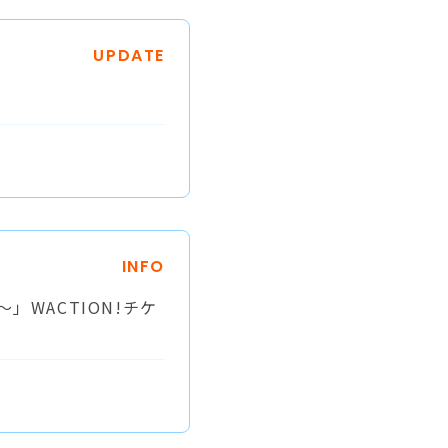
UPDATE
INFO
～」WACTION!チケ