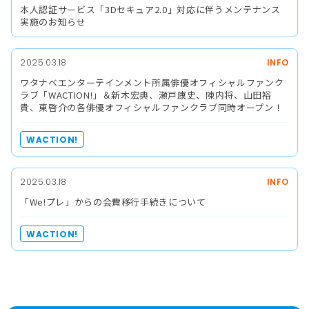
本人認証サービス「3Dセキュア2.0」対応に伴うメンテナンス
実施のお知らせ
2025.03.18
INFO
ワタナベエンターテインメント所属俳優オフィシャルファンク
ラブ「WACTION!」＆新木宏典、瀬戸康史、陳内将、山田裕
貴、東啓介の各俳優オフィシャルファンクラブ同時オープン！
WACTION!
2025.03.18
INFO
「We!プレ」からの会費移行手続きについて
WACTION!