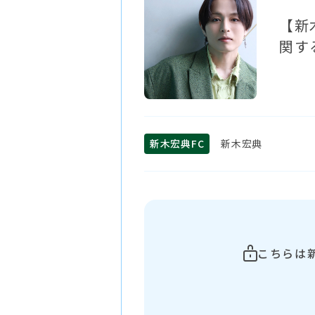
【新
関す
新木宏典FC
新木宏典
こちらは