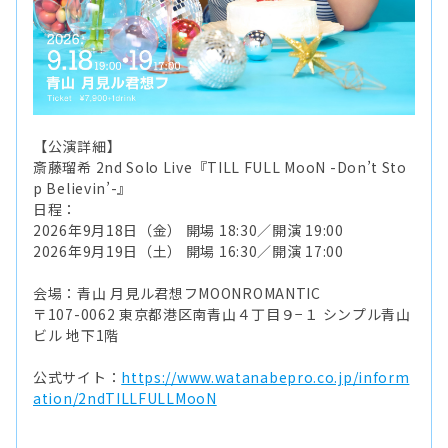
【公演詳細】
斎藤瑠希 2nd Solo Live『TILL FULL MooN -Don’t Sto
p Believin’-』
⽇程：
2026年9⽉18⽇（⾦） 開場 18:30／開演 19:00
2026年9⽉19⽇（⼟） 開場 16:30／開演 17:00
会場：⻘⼭ ⽉⾒ル君想フMOONROMANTIC
〒107-0062 東京都港区南⻘⼭４丁⽬９−１ シンプル⻘⼭
ビル 地下1階
公式サイト：
https://www.watanabepro.co.jp/inform
ation/2ndTILLFULLMooN