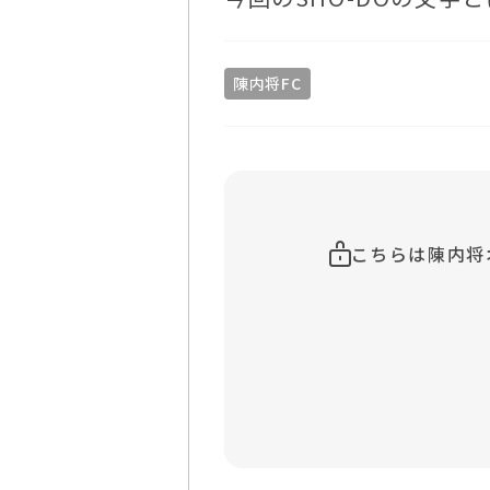
陳内将FC
こちらは陳内将