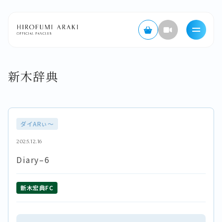
新木辞典
ダイARぃ〜
2025.12.16
Diary–6
新木宏典FC